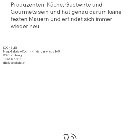
Produzenten, Köche, Gastwirte und
Gourmets sein und hat genau darum keine
festen Mauern und erfindet sich immer
wieder neu.
KÖCHELEI
Mag. Gabriele Köchl - Kindergartenstraße 5
9073 Viktring
+43 676 771 1410
die@koechelei.at